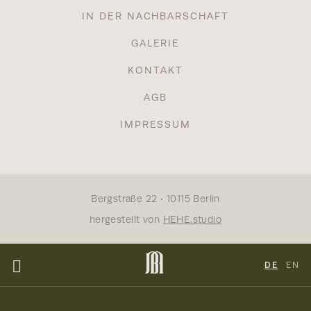
IN DER NACHBARSCHAFT
GALERIE
KONTAKT
AGB
IMPRESSUM
Bergstraße 22 · 10115 Berlin
hergestellt von
HEHE.studio
DE
EN